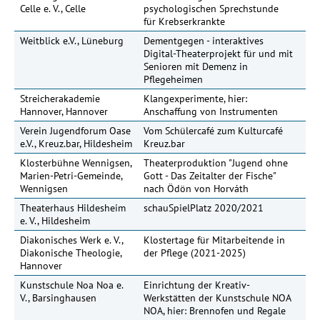
Celle e. V., Celle
psychologischen Sprechstunde
für Krebserkrankte
Weitblick e.V., Lüneburg
Dementgegen - interaktives
10
Digital-Theaterprojekt für und mit
Senioren mit Demenz in
Pflegeheimen
Streicherakademie
Klangexperimente, hier:
Hannover, Hannover
Anschaffung von Instrumenten
Verein Jugendforum Oase
Vom Schülercafé zum Kulturcafé
18
e.V., Kreuz.bar, Hildesheim
Kreuz.bar
Klosterbühne Wennigsen,
Theaterproduktion "Jugend ohne
10
Marien-Petri-Gemeinde,
Gott - Das Zeitalter der Fische"
Wennigsen
nach Ödön von Horváth
Theaterhaus Hildesheim
schauSpielPlatz 2020/2021
e. V., Hildesheim
Diakonisches Werk e. V.,
Klostertage für Mitarbeitende in
1
Diakonische Theologie,
der Pflege (2021-2025)
Hannover
Kunstschule Noa Noa e.
Einrichtung der Kreativ-
11
V., Barsinghausen
Werkstätten der Kunstschule NOA
NOA, hier: Brennofen und Regale