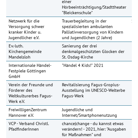
einer
Hörbeeinträchtigung/Stadttheater
"Bleickenschule"
Netzwerk für die
Trauerbegleitung in der
100
Versorgung schwer
spezialisierten ambulanten
kranker Kinder u.
Palliativversorgung von Kindern
Jugendlicher e.V.
und Jugendlichen (2 Jahre)
Ev.-luth.
Sanierung der drei
40
Kirchengemeinde
denkmalgeschützten Glocken der
Mandelsloh
St. Osdag-Kirche
Internationale Händel-
"Händel 4 Kids!" 2021
50
Festpiele Göttingen
GmbH
Verein der Freunde und
Revitalisierung Fagus-Gropius-
60
Förderer des
Ausstellung im UNESCO-Welterbe
Weltkulturerbes Fagus-
Fagus-Werk
Werk e.V.
FreiwilligenZentrum
Jugendliche und
Hannover e.V.
Internet/Smartphonenutzung
VCP - Verband Christl.
chance|change - du kannst etwas
PfadfinderInnen
verändern! - 2021, hier: "Ausgaben
für Maßnahmen" und