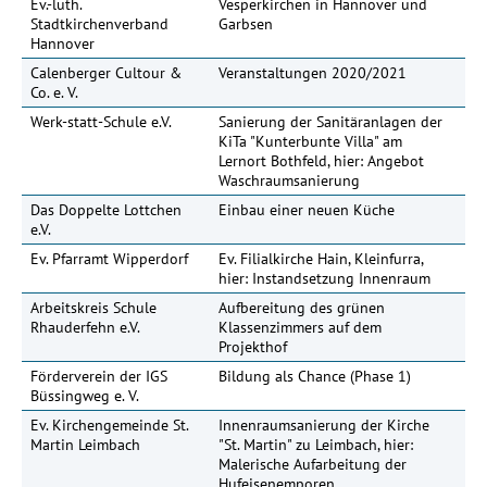
Ev.-luth.
Vesperkirchen in Hannover und
Stadtkirchenverband
Garbsen
Hannover
Calenberger Cultour &
Veranstaltungen 2020/2021
Co. e. V.
Werk-statt-Schule e.V.
Sanierung der Sanitäranlagen der
KiTa "Kunterbunte Villa" am
Lernort Bothfeld, hier: Angebot
Waschraumsanierung
Das Doppelte Lottchen
Einbau einer neuen Küche
e.V.
Ev. Pfarramt Wipperdorf
Ev. Filialkirche Hain, Kleinfurra,
13
hier: Instandsetzung Innenraum
Arbeitskreis Schule
Aufbereitung des grünen
Rhauderfehn e.V.
Klassenzimmers auf dem
Projekthof
Förderverein der IGS
Bildung als Chance (Phase 1)
Büssingweg e. V.
Ev. Kirchengemeinde St.
Innenraumsanierung der Kirche
Martin Leimbach
"St. Martin" zu Leimbach, hier:
Malerische Aufarbeitung der
Hufeisenemporen