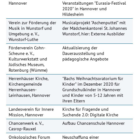
Hannover
Veranstaltungen "Eurasia-Festival
2020" in Hannover und
Hildesheim
Verein zur Förderung der
Musicalprojekt "Aschenputtel" mit
Musik in Wunstorf und
der Mädchenkantorei St. Johannes
Umgebung e. V.,
Wunstorf, hier: Externe Ausbilder
Wunstorf-Luthe
Förderverein Cohn-
Aktualisierung der
Scheune e. V.,
Dauerausstellung und
Kulturwerkstatt und
pädagogische Angebote
Jüdisches Museum,
Rotenburg (Wümme)
Herrenhäuser Kirche,
"Bachs Weihnachtsoratorium für
Kirchengemeinde
Kinder" im Dezember 2020 für
Herrenhausen-
Grundschulkinder in Hannover
Leinhausen, Hannover
und Kinder von 5-12 Jahren mit
ihren Eltern
Landesverein für Innere
Kirche für Fragende und
Mission, Hannover
Suchende 2.0: Digitale Kirche
Chancenwerk e. V.,
Aufbau Chancenschule Hannover
4
Casrop-Rauxel
Onkologisches Forum
Neuschaffung einer
30