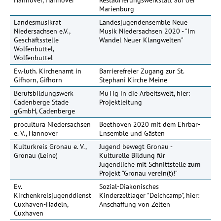
Marienburg
Landesmusikrat
Landesjugendensemble Neue
Niedersachsen e.V.,
Musik Niedersachsen 2020 - "Im
Geschäftsstelle
Wandel Neuer Klangwelten"
Wolfenbüttel,
Wolfenbüttel
Ev.-luth. Kirchenamt in
Barrierefreier Zugang zur St.
Gifhorn, Gifhorn
Stephani Kirche Meine
Berufsbildungswerk
MuTig in die Arbeitswelt, hier:
26
Cadenberge Stade
Projektleitung
gGmbH, Cadenberge
procultura Niedersachsen
Beethoven 2020 mit dem Ehrbar-
e. V., Hannover
Ensemble und Gästen
Kulturkreis Gronau e. V.,
Jugend bewegt Gronau -
Gronau (Leine)
Kulturelle Bildung für
Jugendliche mit Schnittstelle zum
Projekt "Gronau verein(t)!"
Ev.
Sozial-Diakonisches
Kirchenkreisjugenddienst
Kinderzeltlager "Deichcamp", hier:
Cuxhaven-Hadeln,
Anschaffung von Zelten
Cuxhaven