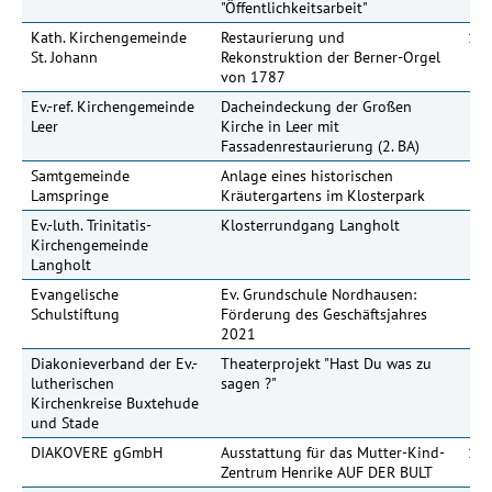
"Öffentlichkeitsarbeit"
Kath. Kirchengemeinde
Restaurierung und
100
St. Johann
Rekonstruktion der Berner-Orgel
von 1787
Ev.-ref. Kirchengemeinde
Dacheindeckung der Großen
30
Leer
Kirche in Leer mit
Fassadenrestaurierung (2. BA)
Samtgemeinde
Anlage eines historischen
Lamspringe
Kräutergartens im Klosterpark
Ev.-luth. Trinitatis-
Klosterrundgang Langholt
Kirchengemeinde
Langholt
Evangelische
Ev. Grundschule Nordhausen:
35
Schulstiftung
Förderung des Geschäftsjahres
2021
Diakonieverband der Ev.-
Theaterprojekt "Hast Du was zu
lutherischen
sagen ?"
Kirchenkreise Buxtehude
und Stade
DIAKOVERE gGmbH
Ausstattung für das Mutter-Kind-
150
Zentrum Henrike AUF DER BULT