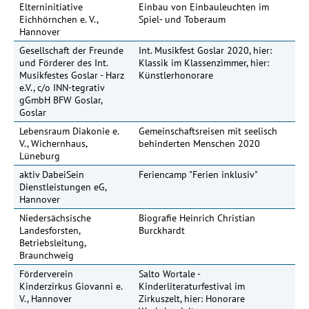
Elterninitiative
Einbau von Einbauleuchten im
Eichhörnchen e. V.,
Spiel- und Toberaum
Hannover
Gesellschaft der Freunde
Int. Musikfest Goslar 2020, hier:
10
und Förderer des Int.
Klassik im Klassenzimmer, hier:
Musikfestes Goslar - Harz
Künstlerhonorare
e.V., c/o INN-tegrativ
gGmbH BFW Goslar,
Goslar
Lebensraum Diakonie e.
Gemeinschaftsreisen mit seelisch
V., Wichernhaus,
behinderten Menschen 2020
Lüneburg
aktiv DabeiSein
Feriencamp "Ferien inklusiv"
15
Dienstleistungen eG,
Hannover
Niedersächsische
Biografie Heinrich Christian
20
Landesforsten,
Burckhardt
Betriebsleitung,
Braunchweig
Förderverein
Salto Wortale -
10
Kinderzirkus Giovanni e.
Kinderliteraturfestival im
V., Hannover
Zirkuszelt, hier: Honorare