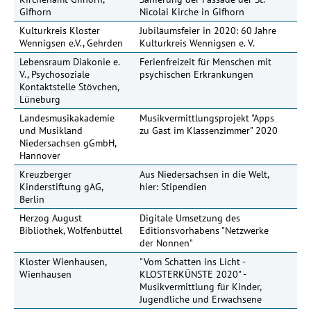
Gifhorn
Nicolai Kirche in Gifhorn
Kulturkreis Kloster
Jubiläumsfeier in 2020: 60 Jahre
Wennigsen e.V., Gehrden
Kulturkreis Wennigsen e. V.
Lebensraum Diakonie e.
Ferienfreizeit für Menschen mit
V., Psychosoziale
psychischen Erkrankungen
Kontaktstelle Stövchen,
Lüneburg
Landesmusikakademie
Musikvermittlungsprojekt "Apps
und Musikland
zu Gast im Klassenzimmer" 2020
Niedersachsen gGmbH,
Hannover
Kreuzberger
Aus Niedersachsen in die Welt,
15
Kinderstiftung gAG,
hier: Stipendien
Berlin
Herzog August
Digitale Umsetzung des
48
Bibliothek, Wolfenbüttel
Editionsvorhabens "Netzwerke
der Nonnen"
Kloster Wienhausen,
"Vom Schatten ins Licht -
Wienhausen
KLOSTERKÜNSTE 2020" -
Musikvermittlung für Kinder,
Jugendliche und Erwachsene