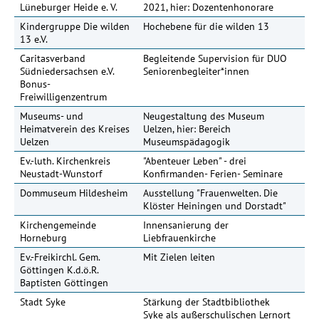
Lüneburger Heide e. V.
2021, hier: Dozentenhonorare
Kindergruppe Die wilden
Hochebene für die wilden 13
13 e.V.
Caritasverband
Begleitende Supervision für DUO
Südniedersachsen e.V.
Seniorenbegleiter*innen
Bonus-
Freiwilligenzentrum
Museums- und
Neugestaltung des Museum
42
Heimatverein des Kreises
Uelzen, hier: Bereich
Uelzen
Museumspädagogik
Ev.-luth. Kirchenkreis
"Abenteuer Leben" - drei
11
Neustadt-Wunstorf
Konfirmanden- Ferien- Seminare
Dommuseum Hildesheim
Ausstellung "Frauenwelten. Die
15
Klöster Heiningen und Dorstadt"
Kirchengemeinde
Innensanierung der
30
Horneburg
Liebfrauenkirche
Ev.-Freikirchl. Gem.
Mit Zielen leiten
Göttingen K.d.ö.R.
Baptisten Göttingen
Stadt Syke
Stärkung der Stadtbibliothek
Syke als außerschulischen Lernort