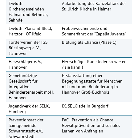
Ev.-luth.
Aufarbeitung des Kanzelaltars der
Kirchengemeinden
St. Ulrich Kirche in Haimar
Haimar und Rethmar,
Sehnde
Ev.-luth. Pfarramt Ilfeld,
Probenwochenende und
Harztor - OT Ilfeld
Sommerfahrt der "Capella Juventa"
Förderverein der IGS
Bildung als Chance (Phase 1)
Büssingweg e. V.,
Hannover
Herzschläger e. V.,
Herzschläger Run - Jeder so wie er
Hannover
/ sie kann !
Gemeinnützige
Erstausstattung einer
Gesellschaft für
Begegnungsstätte für Menschen
integrative
mit und ohne Behinderung in
Behindertenarbeit mbH,
Hannover Groß-Buchholz
Hannover
Jugendwerk der SELK,
IX. SELKiade in Burgdorf
Homberg
Präventionsrat der
PaC - Prävention als Chance.
10
Samtgemeinde
Gewaltprävention und soziales
Schwarmstedt e.V.,
Lernen von Anfang an
Schwarmstedt