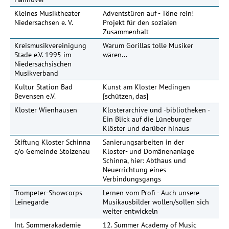
Kleines Musiktheater
Adventstüren auf - Töne rein!
13
Niedersachsen e. V.
Projekt für den sozialen
Zusammenhalt
Kreismusikvereinigung
Warum Gorillas tolle Musiker
Stade e.V. 1995 im
wären...
Niedersächsischen
Musikverband
Kultur Station Bad
Kunst am Kloster Medingen
Bevensen e.V.
[schützen, das]
Kloster Wienhausen
Klosterarchive und -bibliotheken -
Ein Blick auf die Lüneburger
Klöster und darüber hinaus
Stiftung Kloster Schinna
Sanierungsarbeiten in der
15
c/o Gemeinde Stolzenau
Kloster- und Domänenanlage
Schinna, hier: Abthaus und
Neuerrichtung eines
Verbindungsgangs
Trompeter-Showcorps
Lernen vom Profi - Auch unsere
Leinegarde
Musikausbilder wollen/sollen sich
weiter entwickeln
Int. Sommerakademie
12. Summer Academy of Music