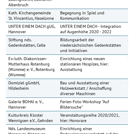
Altenbruch
Kath. Kirchengemeinde
Begegnung in Spiel und
St. Vincentius, Haselünne
Kommunikation
UNTER EINEM DACH gUG,
UNTER EINEM DACH - Integration
40
Hannover
auf Augenhöhe 2020 - 2022
Stiftung nds.
Bildungsarbeit der
200
Gedenkstätten, Celle
niedersächsischen Gedenkstätten
und Initiativen
Ev.-luth. Diakonissen-
Einrichtung eines neuen
100
Mutterhaus Rotenburg
stationären Hospizes, hier:
(Wümme) e. V., Rotenburg
Ausstattung
(Wümme)
Domiziel gGmbH,
Bau und Ausstattung einer
115
Hildesheim
Holzwerkstatt / Anschaffung
diverser Maschinen
Galerie BOHAI e. V.,
Ferien-Foto-Workshop "Auf
Hannover
Bildersuche"
Kulturkreis Kloster
Veranstaltungsreihe 2020/2021,
Wennigsen e.V., Gehrden
hier: Honorare
Nds. Landesmuseum
Einrichtung einer
12
Hannover, Hannover
Restaurierungswerkstatt auf der