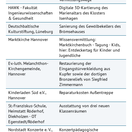
HAWK - Fakultät
Digitale 3D-Kartierung des
14
Ingenieurwissenschaften
Marienaltars des Klosters
& Gesundheit
Isenhagen
Deutschbaltische
Sanierung des Gewölbekellers des
12
Kulturstiftung, Lüneburg
Brömsehauses
Marktkirche Hannover
Wissensvermittlung:
Marktkirchenbuch - Tagung - Kids,
hier: Entdeckertag für Kinder und
Jugendliche
Ev.-luth. Melanchthon-
Restaurierung der
Kirchengemeinde,
Eingangstürverkleidung aus
Hannover
Kupfer sowie der dortigen
Bronzereliefs von Siegfried
Zimmermann
Kinderladen Süd e.V.,
Reparaturkosten Außentreppe
Hannover
St.-Franziskus-Schule,
Ausstattung von drei neuen
13
Heimstatt Röderhof,
Klassenräumen
Diekholzen - OT
Egenstedt/Röderhof
Nordstadt Konzerte e. V.,
Konzertpädagogische