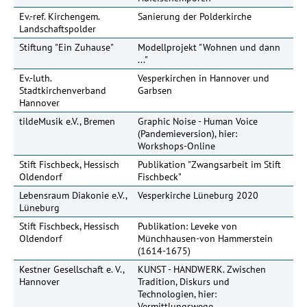
Ev.-ref. Kirchengem.
Sanierung der Polderkirche
20
Landschaftspolder
Stiftung "Ein Zuhause"
Modellprojekt "Wohnen und dann
89
..."
Ev.-luth.
Vesperkirchen in Hannover und
Stadtkirchenverband
Garbsen
Hannover
tildeMusik e.V., Bremen
Graphic Noise - Human Voice
(Pandemieversion), hier:
Workshops-Online
Stift Fischbeck, Hessisch
Publikation "Zwangsarbeit im Stift
Oldendorf
Fischbeck"
Lebensraum Diakonie e.V.,
Vesperkirche Lüneburg 2020
Lüneburg
Stift Fischbeck, Hessisch
Publikation: Leveke von
Oldendorf
Münchhausen-von Hammerstein
(1614-1675)
Kestner Gesellschaft e. V.,
KUNST - HANDWERK. Zwischen
Hannover
Tradition, Diskurs und
Technologien, hier:
Vermittlungswege