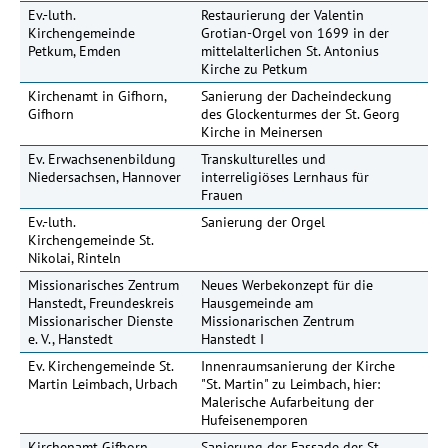
Ev.-luth.
Restaurierung der Valentin
49
Kirchengemeinde
Grotian-Orgel von 1699 in der
Petkum, Emden
mittelalterlichen St. Antonius
Kirche zu Petkum
Kirchenamt in Gifhorn,
Sanierung der Dacheindeckung
20
Gifhorn
des Glockenturmes der St. Georg
Kirche in Meinersen
Ev. Erwachsenenbildung
Transkulturelles und
15
Niedersachsen, Hannover
interreligiöses Lernhaus für
Frauen
Ev.-luth.
Sanierung der Orgel
1
Kirchengemeinde St.
Nikolai, Rinteln
Missionarisches Zentrum
Neues Werbekonzept für die
Hanstedt, Freundeskreis
Hausgemeinde am
Missionarischer Dienste
Missionarischen Zentrum
e. V., Hanstedt
Hanstedt I
Ev. Kirchengemeinde St.
Innenraumsanierung der Kirche
Martin Leimbach, Urbach
"St. Martin" zu Leimbach, hier:
Malerische Aufarbeitung der
Hufeisenemporen
Kirchenamt Gifhorn,
Sanierung der Fassade der St.
25