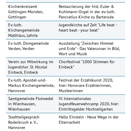
Kirchenkreisamt
Restaurierung der hist. Euler &
Göttingen-Münden,
Kuhlmann-Orgel in der ev.-luth.
Göttingen
Pancratius Kirche zu Barterode
Ev.-luth.
Jugendkirche auf Zeit "Life beat -
Kirchengemeinde
heart beat - your beat"
Matthäus, Lehrte
Ev.-luth. Domgemeinde
Ausstellung "Zwischen Himmel
Verden, Verden
und Erde" - Das Vaterunser in Bild,
Wort und Musik
Verein zur Mitwirkung im
Chorfestival "1000 Stimmen für
Jugendchor St. Nicolai
Einbeck"
Einbeck, Einbeck
Ev.-luth. Apostel-und-
Festival der Erzählkunst 2020,
Markus Kirchengemeinde,
hier: Honorare Erzählerinnen,
Hannover
Musikerinnen
Samtgemeinde Flotwedel
IV. Internationales
in Wienhausen,
Jugendfeuerwehrcamp 2020, hier:
Wienhausen
Eintrittsgelder Hochseilgarten
Stadtteilgespräch
Hallo Einstein - Neue Wege in der
Roderbruch e. V.,
Elternarbeit
Hannover