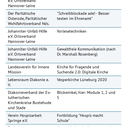
e.V. Ortsverband
Hannover-Leine
Der Paritätische
"Schreibblockade ade! - Besser
Osterode, Paritätischer
texten im Ehrenamt"
Wohlfahrtsverband Nds.
Johanniter-Unfall-Hilfe
Vorlesetechniken
e.V. Ortsverband
Hannover-Leine
Johanniter-Unfall-Hilfe
Gewaltfreie Kommunikation (nach
e.V. Ortsverband
Dr. Marshall Rosenberg)
Hannover-Leine
Landesverein für Innere
Kirche für Fragende und
Mission
Suchende 2.0: Digitale Kirche
Lebensraum Diakonie e.
Vesperkirche Lüneburg 2020
V.
Diakonieverband der Ev.-
Blickwinkel, hier: Module 1, 2 und
lutherischen
5
Kirchenkreise Buxtehude
und Stade
Verein Hospizarbeit
Fortbildung "Hospiz macht
Springe e.V.
Schule"