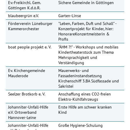
Ev.-Freikirchl. Gem.
Sichere Gemeinde in Göttingen
Göttingen K.d.ö.R.
blaubeergrün e.V.
Garten-Linse
Förderverein Lüneburger
"Leben, Farben, Duft und Schall" -
Kammerorchester
Konzertprojekt für Kinder, hier:
HonorareKonzertmeisterin &
Profis
boat people projekt e. V.
"ÄHM ?!" - Workshops und mobiles
Kindertheaterstück zum Thema
Mehrsprachigkeit und
Verständigung
Ev. Kirchengemeinde
Mauerwerks- und
Mauderode
Fassadeninstandsetzung
Kirchenschiff 3.BA Südfassade und
Sakristei
Seelzer Brotkorb e. V.
Anschaffung eines CO2-freien
15
Elektro-Kühlfahrzeugs
Johanniter-Unfall-Hilfe
Erste Hilfe am schwer kranken
e.V. Ortsverband
Kind
Hannover-Leine
Johanniter-Unfall-Hilfe
Große Hygiene-Schulung