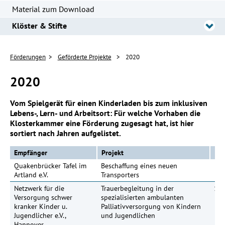
Material zum Download
Klöster & Stifte
Förderungen
Geförderte Projekte
2020
2020
Vom Spielgerät für einen Kinderladen bis zum inklusiven
Lebens-, Lern- und Arbeitsort: Für welche Vorhaben die
Klosterkammer eine Förderung zugesagt hat, ist hier
sortiert nach Jahren aufgelistet.
Empfänger
Projekt
Quakenbrücker Tafel im
Beschaffung eines neuen
15
Artland e.V.
Transporters
Netzwerk für die
Trauerbegleitung in der
100
Versorgung schwer
spezialisierten ambulanten
kranker Kinder u.
Palliativversorgung von Kindern
Jugendlicher e.V.,
und Jugendlichen
Hannover