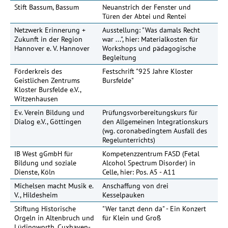
Stift Bassum, Bassum
Neuanstrich der Fenster und
15
Türen der Abtei und Rentei
Netzwerk Erinnerung +
Ausstellung: "Was damals Recht
Zukunft in der Region
war ...", hier: Materialkosten für
Hannover e. V. Hannover
Workshops und pädagogische
Begleitung
Förderkreis des
Festschrift "925 Jahre Kloster
Geistlichen Zentrums
Bursfelde"
Kloster Bursfelde e.V.,
Witzenhausen
Ev. Verein Bildung und
Prüfungsvorbereitungskurs für
Dialog e.V., Göttingen
den Allgemeinen Integrationskurs
(wg. coronabedingtem Ausfall des
Regelunterrichts)
IB West gGmbH für
Kompetenzzentrum FASD (Fetal
4
Bildung und soziale
Alcohol Spectrum Disorder) in
Dienste, Köln
Celle, hier: Pos. A5 - A11
Michelsen macht Musik e.
Anschaffung von drei
V., Hildesheim
Kesselpauken
Stiftung Historische
"Wer tanzt denn da" - Ein Konzert
Orgeln in Altenbruch und
für Klein und Groß
Lüdingworth, Cuxhaven-