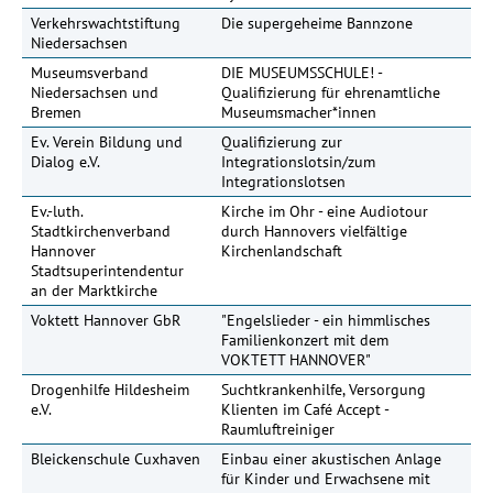
Verkehrswachtstiftung
Die supergeheime Bannzone
15
Niedersachsen
Museumsverband
DIE MUSEUMSSCHULE! -
40
Niedersachsen und
Qualifizierung für ehrenamtliche
Bremen
Museumsmacher*innen
Ev. Verein Bildung und
Qualifizierung zur
Dialog e.V.
Integrationslotsin/zum
Integrationslotsen
Ev.-luth.
Kirche im Ohr - eine Audiotour
Stadtkirchenverband
durch Hannovers vielfältige
Hannover
Kirchenlandschaft
Stadtsuperintendentur
an der Marktkirche
Voktett Hannover GbR
"Engelslieder - ein himmlisches
Familienkonzert mit dem
VOKTETT HANNOVER"
Drogenhilfe Hildesheim
Suchtkrankenhilfe, Versorgung
e.V.
Klienten im Café Accept -
Raumluftreiniger
Bleickenschule Cuxhaven
Einbau einer akustischen Anlage
für Kinder und Erwachsene mit