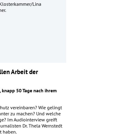
 Klosterkammer/Lina
er.
len Arbeit der
, knapp 50 Tage nach ihrem
hutz vereinbaren? Wie gelingt
annter zu machen? Und welche
e? Im Audiointerview greift
urnalisten Dr. Thela Wernstedt
t haben.