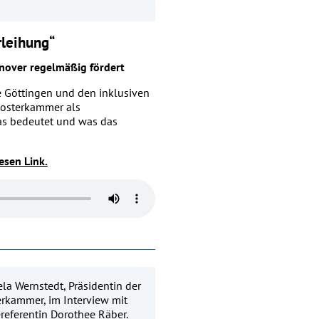
rleihung“
nover regelmäßig fördert
e Göttingen und den inklusiven
losterkammer als
das bedeutet und was das
esen Link.
ela Wernstedt, Präsidentin der
erkammer, im Interview mit
referentin Dorothee Räber.