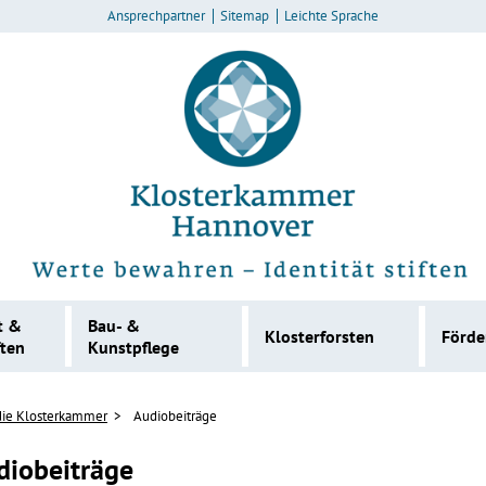
Ansprechpartner
Sitemap
Leichte Sprache
t &
Bau- &
Klosterforsten
Förd
ften
Kunstpflege
die Klosterkammer
Audiobeiträge
diobeiträge