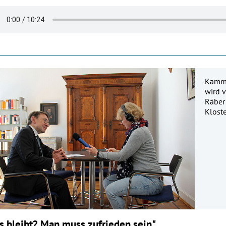
Kamme
wird 
Räber 
Klost
s bleibt? Man muss zufrieden sein"