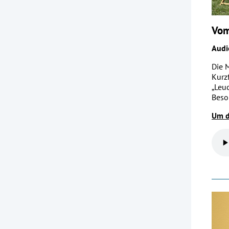
Vom
Audi
Die 
Kurz
„Leu
Beso
Um d