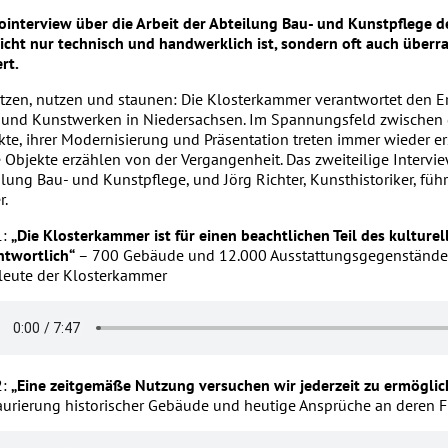
ointerview über die Arbeit der Abteilung Bau- und Kunstpflege
nicht nur technisch und handwerklich ist, sondern oft auch über
rt.
tzen, nutzen und staunen: Die Klosterkammer verantwortet den Er
 und Kunstwerken in Niedersachsen. Im Spannungsfeld zwischen 
kte, ihrer Modernisierung und Präsentation treten immer wieder e
 Objekte erzählen von der Vergangenheit. Das zweiteilige Interview
ilung Bau- und Kunstpflege, und Jörg Richter, Kunsthistoriker, füh
r.
1:
„Die Klosterkammer ist für einen beachtlichen Teil des kulture
ntwortlich“
– 700 Gebäude und 12.000 Ausstattungsgegenstände 
leute der Klosterkammer
2:
„Eine zeitgemäße Nutzung versuchen wir jederzeit zu ermöglic
aurierung historischer Gebäude und heutige Ansprüche an deren F