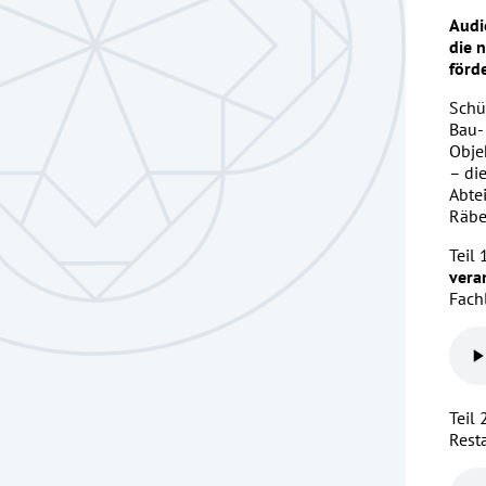
Audi
die 
förde
Schü
Bau-
Obje
– die
Abte
Räbe
Teil 
vera
Fach
Teil 
Rest