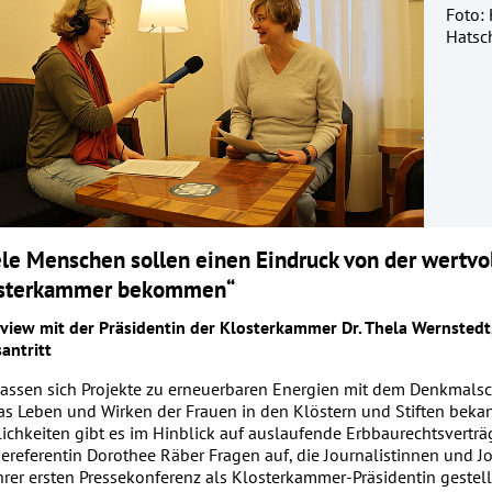
Foto:
Hatsch
ele Menschen sollen einen Eindruck von der wertvol
sterkammer bekommen“
rview mit der Präsidentin der Klosterkammer Dr. Thela Wernstedt
antritt
lassen sich Projekte zu erneuerbaren Energien mit dem Denkmalsc
das Leben und Wirken der Frauen in den Klöstern und Stiften bek
ichkeiten gibt es im Hinblick auf auslaufende Erbbaurechtsverträg
sereferentin Dorothee Räber Fragen auf, die Journalistinnen und Jo
ihrer ersten Pressekonferenz als Klosterkammer-Präsidentin gestell