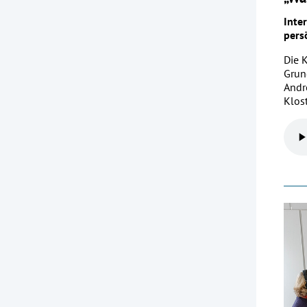
Inte
pers
Die 
Grun
Andr
Klos