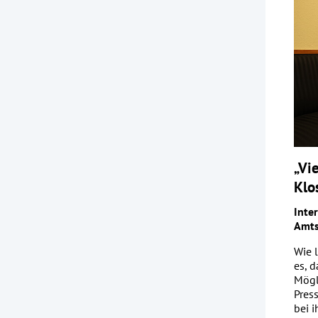
„Vi
Klo
Inte
Amts
Wie 
es, 
Mögl
Pres
bei 