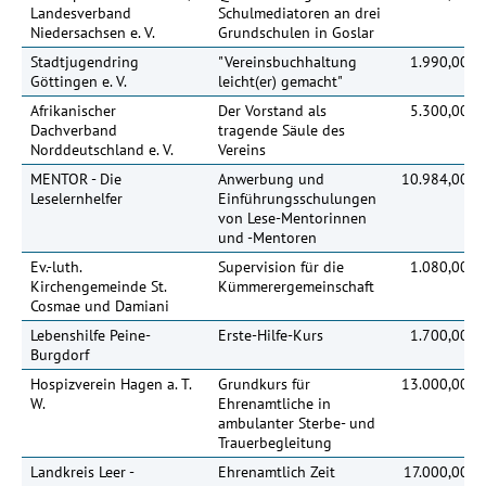
Landesverband
Schulmediatoren an drei
Niedersachsen e. V.
Grundschulen in Goslar
Stadtjugendring
"Vereinsbuchhaltung
1.990,00 €
Göttingen e. V.
leicht(er) gemacht"
Afrikanischer
Der Vorstand als
5.300,00 €
Dachverband
tragende Säule des
Norddeutschland e. V.
Vereins
MENTOR - Die
Anwerbung und
10.984,00 €
Leselernhelfer
Einführungsschulungen
von Lese-Mentorinnen
und -Mentoren
Ev.-luth.
Supervision für die
1.080,00 €
Kirchengemeinde St.
Kümmerergemeinschaft
Cosmae und Damiani
Lebenshilfe Peine-
Erste-Hilfe-Kurs
1.700,00 €
Burgdorf
Hospizverein Hagen a. T.
Grundkurs für
13.000,00 €
W.
Ehrenamtliche in
ambulanter Sterbe- und
Trauerbegleitung
Landkreis Leer -
Ehrenamtlich Zeit
17.000,00 €