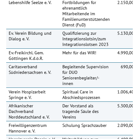
Lebenshilfe Seelze e. V.
Fortbildungen für
2.150,00 €
ehrenamtlich
Mitarbeitende im
Familienunterstützenden
Dienst (FuD)
Ev. Verein Bildung und
Qualifizierung zur
5.130,00 €
Dialog e. V.
Integrationslotsin/zum
Integrationslotsen 2023
Ev.-Freikirchl. Gem.
Mehr für das WIR!
4.990,00 €
Göttingen K.d.ö.R.
Caritasverband
Begleitende Supervision
690,00 €
Südniedersachsen e. V.
für DUO
Seniorenbegleiter/-
innen
Verein Hospizarbeit
Spiritual Care in
1.006,40 €
Springe e. V.
Abschiedsprozessen
Afrikanischer
Der Vorstand als
5.300,00 €
Dachverband
tragende Säule des
Norddeutschland e. V.
Vereins
Freiwilligenzentrum
Schulung Sprachzauber
2.090,00 €
Hannover e. V.