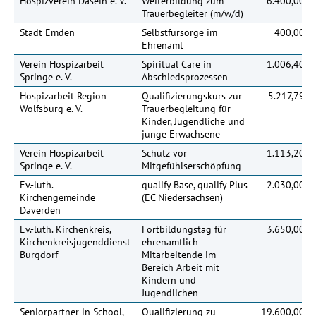
Hospizverein Dasein e. V.
Weiterbildung zum
6.400,00 €
Trauerbegleiter (m/w/d)
Stadt Emden
Selbstfürsorge im
400,00 €
Ehrenamt
Verein Hospizarbeit
Spiritual Care in
1.006,40 €
Springe e. V.
Abschiedsprozessen
Hospizarbeit Region
Qualifizierungskurs zur
5.217,79 €
Wolfsburg e. V.
Trauerbegleitung für
Kinder, Jugendliche und
junge Erwachsene
Verein Hospizarbeit
Schutz vor
1.113,20 €
Springe e. V.
Mitgefühlserschöpfung
Ev.-luth.
qualify Base, qualify Plus
2.030,00 €
Kirchengemeinde
(EC Niedersachsen)
Daverden
Ev.-luth. Kirchenkreis,
Fortbildungstag für
3.650,00 €
Kirchenkreisjugenddienst
ehrenamtlich
Burgdorf
Mitarbeitende im
Bereich Arbeit mit
Kindern und
Jugendlichen
Seniorpartner in School,
Qualifizierung zu
19.600,00 €