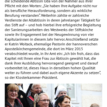
die scheidende Äbtissin Uda von der Nahmer aus ihrer
Pflicht mit den Worten: „Sie haben Ihre Aufgabe nicht nur
als berufliche Herausforderung, sondern als wirkliche
Berufung verstanden“. Weiterhin zählte er zahlreiche
Verdienste der Altäbtissin in deren jahrelanger Tätigkeit für
das Stift auf – und hob hierbei ihre erfolgreiche Begleitung
der Sanierungsarbeiten des Westwerks der Stiftskirche
sowie ihr Engagement bei der Neugewinnung von vier
Kapitularinnen in diesem Jahr hervor. Anschließend setzte
er Katrin Woitack, ehemalige Pastorin der hannoverschen
Apostelkirchengemeinde, die dort im März 2015
verabschiedet wurde, in ihr Amt ein: „Ich bin froh, dass das
Kapitel mit Ihnen eine Frau zur Äbtissin gewählt hat, die
dank ihrer Ausbildung hervorragend geeignet und darauf
vorbereitet ist, dieses Haus in derselben hohen Qualität
weiter zu führen und dabei auch eigene Akzente zu setzen“,
so der Klosterkammer-Präsident.