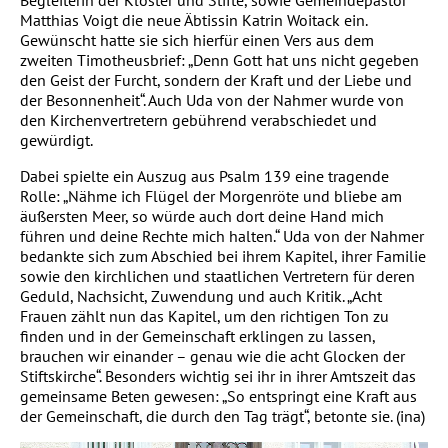
Begleiterin der Klöster und Stifte, sowie Gemeindepastor
Matthias Voigt die neue Äbtissin Katrin Woitack ein.
Gewünscht hatte sie sich hierfür einen Vers aus dem
zweiten Timotheusbrief: „Denn Gott hat uns nicht gegeben
den Geist der Furcht, sondern der Kraft und der Liebe und
der Besonnenheit“. Auch Uda von der Nahmer wurde von
den Kirchenvertretern gebührend verabschiedet und
gewürdigt.
Dabei spielte ein Auszug aus Psalm 139 eine tragende
Rolle: „Nähme ich Flügel der Morgenröte und bliebe am
äußersten Meer, so würde auch dort deine Hand mich
führen und deine Rechte mich halten.“ Uda von der Nahmer
bedankte sich zum Abschied bei ihrem Kapitel, ihrer Familie
sowie den kirchlichen und staatlichen Vertretern für deren
Geduld, Nachsicht, Zuwendung und auch Kritik. „Acht
Frauen zählt nun das Kapitel, um den richtigen Ton zu
finden und in der Gemeinschaft erklingen zu lassen,
brauchen wir einander – genau wie die acht Glocken der
Stiftskirche“. Besonders wichtig sei ihr in ihrer Amtszeit das
gemeinsame Beten gewesen: „So entspringt eine Kraft aus
der Gemeinschaft, die durch den Tag trägt“, betonte sie. (ina)