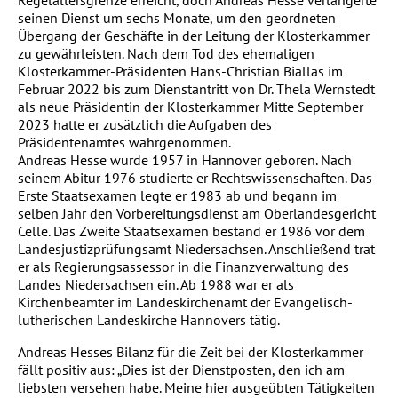
Regelaltersgrenze erreicht, doch Andreas Hesse verlängerte
seinen Dienst um sechs Monate, um den geordneten
Übergang der Geschäfte in der Leitung der Klosterkammer
zu gewährleisten. Nach dem Tod des ehemaligen
Klosterkammer-Präsidenten Hans-Christian Biallas im
Februar 2022 bis zum Dienstantritt von Dr. Thela Wernstedt
als neue Präsidentin der Klosterkammer Mitte September
2023 hatte er zusätzlich die Aufgaben des
Präsidentenamtes wahrgenommen.
Andreas Hesse wurde 1957 in Hannover geboren. Nach
seinem Abitur 1976 studierte er Rechtswissenschaften. Das
Erste Staatsexamen legte er 1983 ab und begann im
selben Jahr den Vorbereitungsdienst am Oberlandesgericht
Celle. Das Zweite Staatsexamen bestand er 1986 vor dem
Landesjustizprüfungsamt Niedersachsen. Anschließend trat
er als Regierungsassessor in die Finanzverwaltung des
Landes Niedersachsen ein. Ab 1988 war er als
Kirchenbeamter im Landeskirchenamt der Evangelisch-
lutherischen Landeskirche Hannovers tätig.
Andreas Hesses Bilanz für die Zeit bei der Klosterkammer
fällt positiv aus: „Dies ist der Dienstposten, den ich am
liebsten versehen habe. Meine hier ausgeübten Tätigkeiten