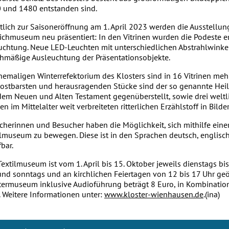
 und 1480 entstanden sind.
tlich zur Saisoneröffnung am 1. April 2023 werden die Ausstellu
ichmuseum neu präsentiert: In den Vitrinen wurden die Podeste e
uchtung. Neue LED-Leuchten mit unterschiedlichen Abstrahlwinke
chmäßige Ausleuchtung der Präsentationsobjekte.
hemaligen Winterrefektorium des Klosters sind in 16 Vitrinen mehr
kostbarsten und herausragenden Stücke sind der so genannte Heil
dem Neuen und Alten Testament gegenüberstellt, sowie drei weltlic
en im Mittelalter weit verbreiteten ritterlichen Erzählstoff in Bilde
cherinnen und Besucher haben die Möglichkeit, sich mithilfe ein
ilmuseum zu bewegen. Diese ist in den Sprachen deutsch, englisch
bar.
Textilmuseum ist vom 1. April bis 15. Oktober jeweils dienstags b
und sonntags und an kirchlichen Feiertagen von 12 bis 17 Uhr geöff
termuseum inklusive Audioführung beträgt 8 Euro, in Kombination
. Weitere Informationen unter:
www.kloster-wienhausen.de
.(ina)