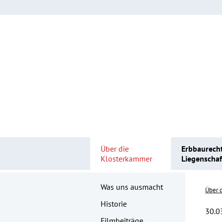
Über die
Erbbaurech
Klosterkammer
Liegenscha
Was uns ausmacht
Über 
Historie
30.0
Filmbeiträge