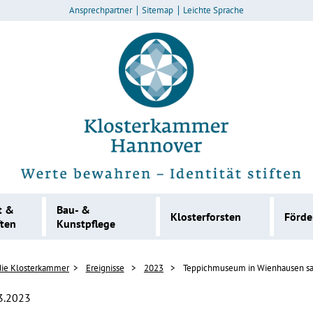
Ansprechpartner
Sitemap
Leichte Sprache
t &
Bau- &
Klosterforsten
Förd
ften
Kunstpflege
die Klosterkammer
Ereignisse
2023
Teppichmuseum in Wienhausen sa
3.2023