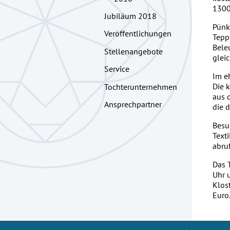
1300
Jubiläum 2018
Pünk
Veröffentlichungen
Tepp
Bele
Stellenangebote
glei
Service
Im e
Die 
Tochterunternehmen
aus 
Ansprechpartner
die d
Besu
Text
abruf
Das 
Uhr 
Klos
Euro