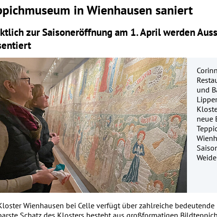
ppichmuseum in Wienhausen saniert
ktlich zur Saisoneröffnung am 1. April werden Aus
sentiert
Corinn
Restau
und B
Lipper
Klost
neue 
Teppi
Wienh
Saison
Weide
Kloster Wienhausen bei Celle verfügt über zahlreiche bedeutende
barste Schatz des Klosters besteht aus großformatigen Bildteppich