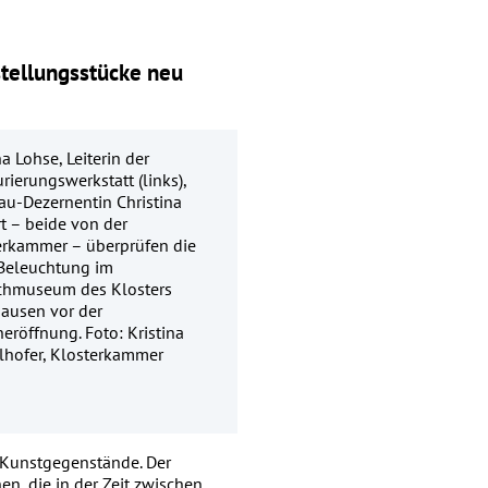
stellungsstücke neu
a Lohse, Leiterin der
rierungswerkstatt (links),
au-Dezernentin Christina
t – beide von der
erkammer – überprüfen die
Beleuchtung im
chmuseum des Klosters
ausen vor der
eröffnung. Foto: Kristina
lhofer, Klosterkammer
 Kunstgegenstände. Der
en, die in der Zeit zwischen