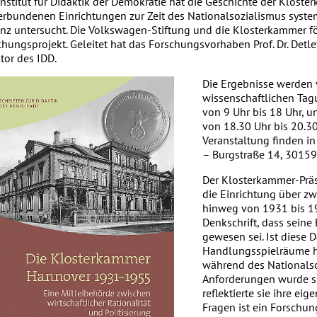
Institut für Didaktik der Demokratie hat die Geschichte der Klos
verbundenen Einrichtungen zur Zeit des Nationalsozialismus system
anz untersucht. Die Volkswagen-Stiftung und die Klosterkammer fö
chungsprojekt. Geleitet hat das Forschungsvorhaben Prof. Dr. Det
ktor des IDD.
Die Ergebnisse werden v
wissenschaftlichen Ta
von 9 Uhr bis 18 Uhr, u
von 18.30 Uhr bis 20.30 
Veranstaltung finden i
– Burgstraße 14, 30159
Der Klosterkammer-Präs
die Einrichtung über z
hinweg von 1931 bis 195
Denkschrift, dass seine
gewesen sei. Ist diese 
Handlungsspielräume h
während des Nationalso
Anforderungen wurde si
reflektierte sie ihre e
Fragen ist ein Forschun