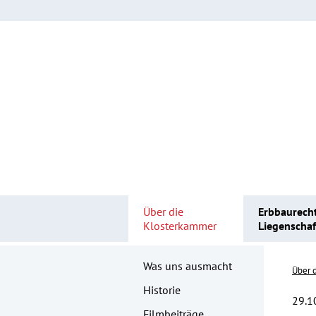
Über die
Erbbaurech
Klosterkammer
Liegenscha
Was uns ausmacht
Über 
Historie
29.1
Filmbeiträge