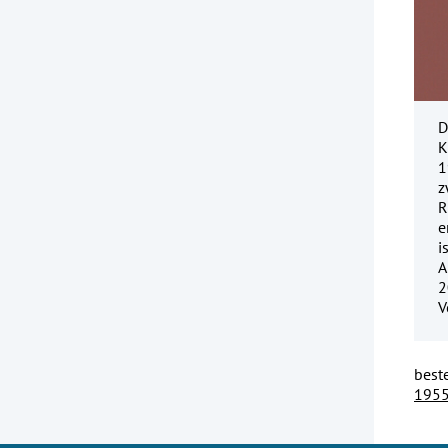
D
K
1
z
R
e
i
A
2
V
best
1955