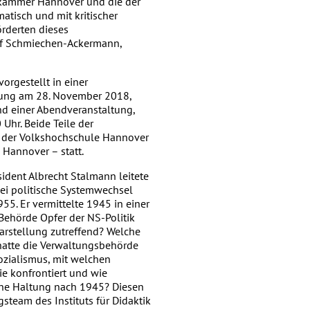
terkammer Hannover und die der
atisch und mit kritischer
rderten dieses
lef Schmiechen-Ackermann,
orgestellt in einer
gung am 28. November 2018,
nd einer Abendveranstaltung,
Uhr. Beide Teile der
n der Volkshochschule Hannover
 Hannover – statt.
ident Albrecht Stalmann leitete
wei politische Systemwechsel
5. Er vermittelte 1945 in einer
 Behörde Opfer der NS-Politik
Darstellung zutreffend? Welche
atte die Verwaltungsbehörde
zialismus, mit welchen
e konfrontiert und wie
igene Haltung nach 1945? Diesen
gsteam des Instituts für Didaktik