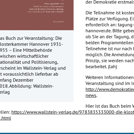
der Demokratie erstma
Die Teilnahme ist koste
Plätze zur Verfügung. E
erforderlich an: tagun
hannover.de. Bitte gebe
ob Sie an der Tagung, 
as Buch zur Veranstaltung: Die
beiden Programmteilen
losterkammer Hannover 1931-
Teilnehme ist nur nach
955 – Eine Mittelbehörde
möglich. Die Anmeldun
wischen wirtschaftlicher
Prinzip, sie werden na
ationalität und Politisierung,
bearbeitet. (lah)
rscheint im Wallstein-Verlag und
st voraussichtlich lieferbar ab
Weiteren Informationen
nfang Dezember
Veranstaltung sind im I
018. Abbildung: Wallstein-
http://www.demokratied
erlag
news
.
Hier ist das Buch beim 
ellen:
https://www.wallstein-verlag.de/9783835333000-die-klo
.html