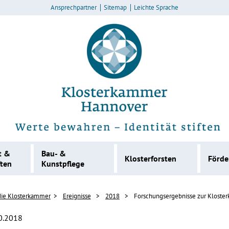
Ansprechpartner
Sitemap
Leichte Sprache
t &
Bau- &
Klosterforsten
Förd
ften
Kunstpflege
die Klosterkammer
Ereignisse
2018
Forschungsergebnisse zur Kloster
0.2018